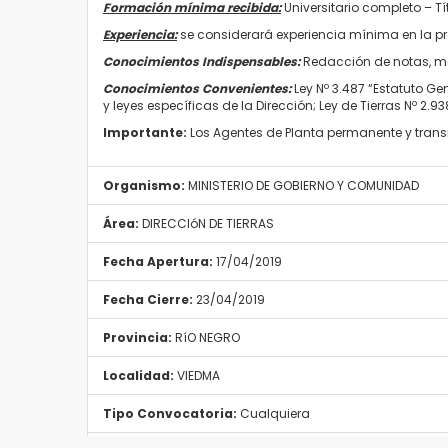
Formación mínima recibida:
Universitario completo – T
Experiencia:
se considerará experiencia mínima en la pr
Conocimientos Indispensables:
Redacción de notas, ma
Conocimientos Convenientes:
Ley Nº 3.487 “Estatuto Ge
y leyes específicas de la Dirección; Ley de Tierras Nº 2.93
Importante:
Los Agentes de Planta permanente y transi
Organismo:
MINISTERIO DE GOBIERNO Y COMUNIDAD
Área:
DIRECCIóN DE TIERRAS
Fecha Apertura:
17/04/2019
Fecha Cierre:
23/04/2019
Provincia:
RíO NEGRO
Localidad:
VIEDMA
Tipo Convocatoria:
Cualquiera