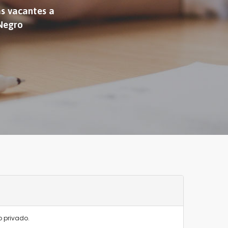
as vacantes a
 Negro
o privado.