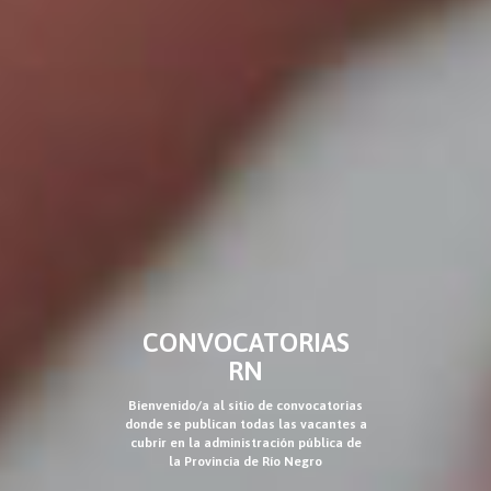
CONVOCATORIAS
RN
Bienvenido/a al sitio de convocatorias
donde se publican todas las vacantes a
cubrir en la administración pública de
la Provincia de Río Negro