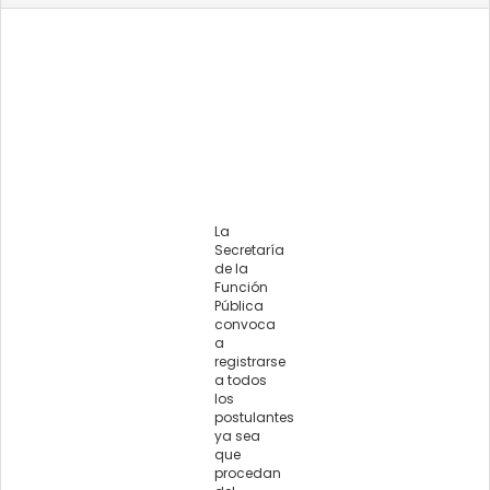
La
Secretaría
de la
Función
Pública
convoca
a
registrarse
a todos
los
postulantes
ya sea
que
procedan