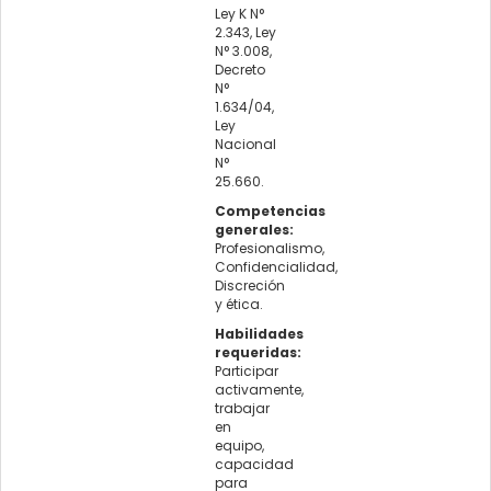
Ley K N°
2.343, Ley
N° 3.008,
Decreto
N°
1.634/04,
Ley
Nacional
N°
25.660.
Competencias
generales:
Profesionalismo,
Confidencialidad,
Discreción
y ética.
Habilidades
requeridas:
Participar
activamente,
trabajar
en
equipo,
capacidad
para