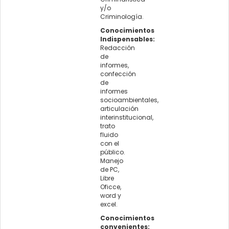
y/o
Criminología.
Conocimientos
Indispensables:
Redacción
de
informes,
confección
de
informes
socioambientales,
articulación
interinstitucional,
trato
fluido
con el
público.
Manejo
de PC,
Libre
Oficce,
word y
excel.
Conocimientos
convenientes: