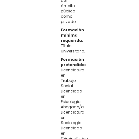
del
ámbito
público
como
privado.
Formación
mínima
requerida:
Título
Universitario.
Formación
pretendida:
Licenciatura
en
Trabajo
Social.
Licenciado
en
Psicologia.
Abogado/a.
Licenciatura
en
Sociologia.
Licenciado
en
Criminalística