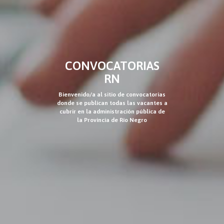
CONVOCATORIAS
RN
Bienvenido/a al sitio de convocatorias
donde se publican todas las vacantes a
cubrir en la administración pública de
la Provincia de Río Negro