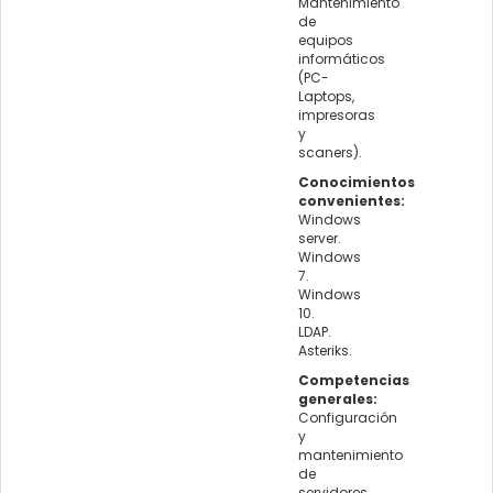
Mantenimiento
de
equipos
informáticos
(PC-
Laptops,
impresoras
y
scaners).
Conocimientos
convenientes:
Windows
server.
Windows
7.
Windows
10.
LDAP.
Asteriks.
Competencias
generales:
Configuración
y
mantenimiento
de
servidores,