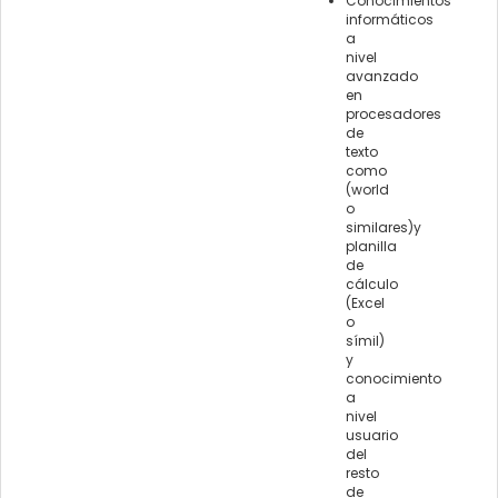
Conocimientos
informáticos
a
nivel
avanzado
en
procesadores
de
texto
como
(world
o
similares)y
planilla
de
cálculo
(Excel
o
símil)
y
conocimiento
a
nivel
usuario
del
resto
de