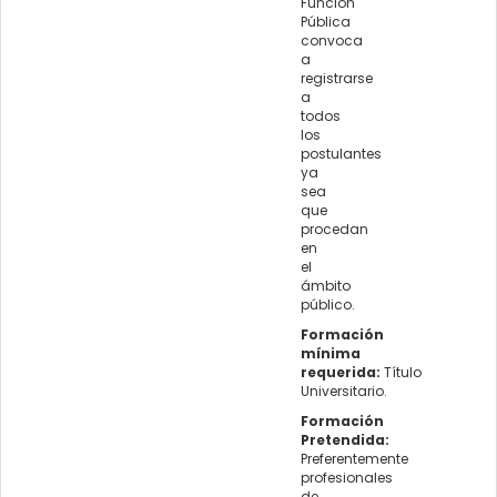
Función
Pública
convoca
a
registrarse
a
todos
los
postulantes
ya
sea
que
procedan
en
el
ámbito
público.
Formación
mínima
requerida:
Título
Universitario.
Formación
Pretendida:
Preferentemente
profesionales
de