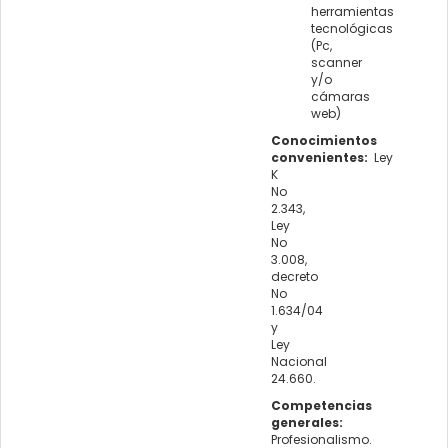
herramientas
tecnológicas
(Pc,
scanner
y/o
cámaras
web)
Conocimientos
convenientes:
Ley
K
No
2.343,
Ley
No
3.008,
decreto
No
1.634/04
y
Ley
Nacional
24.660.
Competencias
generales:
Profesionalismo.