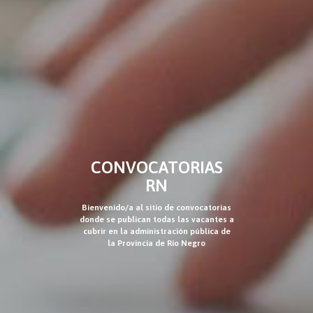
CONVOCATORIAS
RN
Bienvenido/a al sitio de convocatorias
donde se publican todas las vacantes a
cubrir en la administración pública de
la Provincia de Río Negro