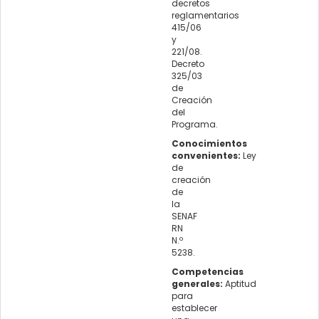
decretos
reglamentarios
415/06
y
221/08.
Decreto
325/03
de
Creación
del
Programa.
Conocimientos
convenientes:
Ley
de
creación
de
la
SENAF
RN
N.º
5238.
Competencias
generales:
Aptitud
para
establecer