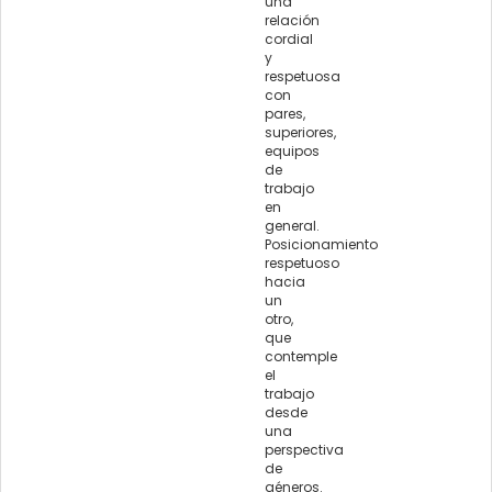
una
relación
cordial
y
respetuosa
con
pares,
superiores,
equipos
de
trabajo
en
general.
Posicionamiento
respetuoso
hacia
un
otro,
que
contemple
el
trabajo
desde
una
perspectiva
de
géneros.