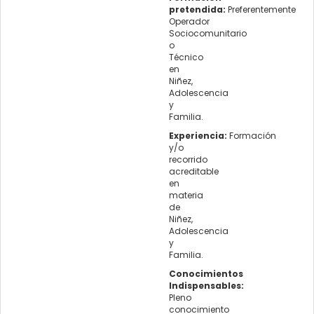
pretendida:
Preferentemente
Operador
Sociocomunitario
o
Técnico
en
Niñez,
Adolescencia
y
Familia.
Experiencia:
Formación
y/o
recorrido
acreditable
en
materia
de
Niñez,
Adolescencia
y
Familia.
Conocimientos
Indispensables:
Pleno
conocimiento