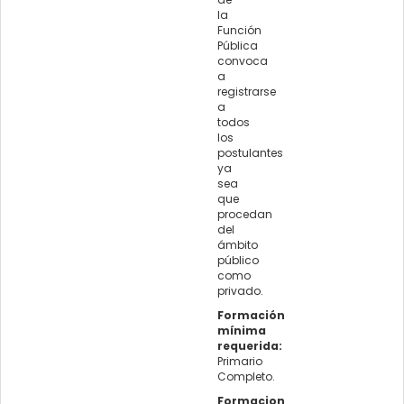
la
Función
Pública
convoca
a
registrarse
a
todos
los
postulantes
ya
sea
que
procedan
del
ámbito
público
como
privado.
Formación
mínima
requerida:
Primario
Completo.
Formacion