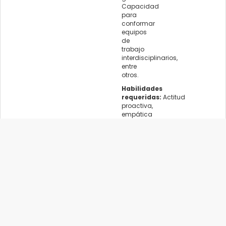
Capacidad
para
conformar
equipos
de
trabajo
interdisciplinarios,
entre
otros.
Habilidades
requeridas:
Actitud
proactiva,
empática
y
de
escucha,
con
capacidad
creativa
para
la
resolución
de
conflictos
o
de