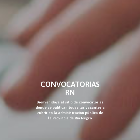
CONVOCATORIAS
RN
Bienvenido/a al sitio de convocatorias
donde se publican todas las vacantes a
cubrir en la administración pública de
la Provincia de Río Negro