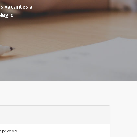
as vacantes a
 Negro
o privado.