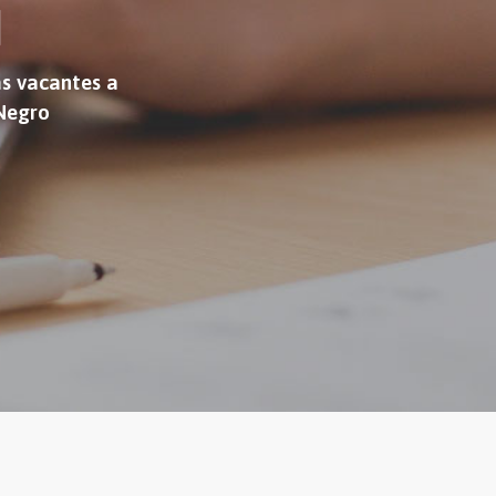
N
as vacantes a
 Negro