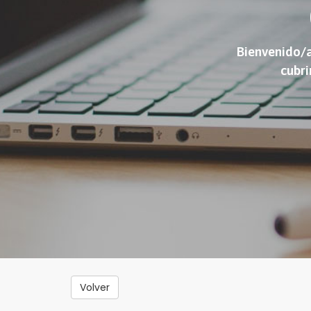
Bienvenido/a
cubri
Volver