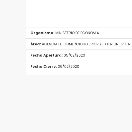
Organismo:
MINISTERIO DE ECONOMIA
Área:
AGENCIA DE COMERCIO INTERIOR Y EXTERIOR- RIO 
Fecha Apertura:
05/02/2020
Fecha Cierre:
09/02/2020
Provincia:
RíO NEGRO
Localidad:
SAN CARLOS DE BARILOCHE
Tipo Convocatoria:
Cualquiera
Resolución