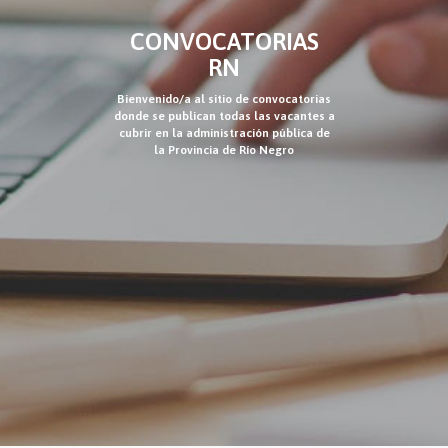
CONVOCATORIAS
RN
Bienvenido/a al sitio de convocatorias
donde se publican todas las vacantes a
cubrir en la administración pública de
la Provincia de Río Negro