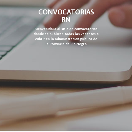
CONVOCATORIAS
RN
Bienvenido/a al sitio de convocatorias
donde se publican todas las vacantes a
cubrir en la administración pública de
la Provincia de Río Negro