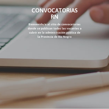
CONVOCATORIAS
RN
Bienvenido/a al sitio de convocatorias
donde se publican todas las vacantes a
cubrir en la administración pública de
la Provincia de Río Negro