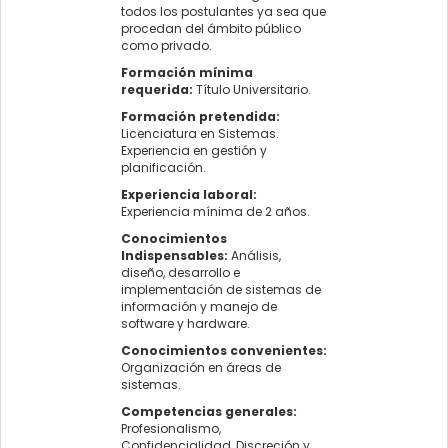
todos los postulantes ya sea que
procedan del ámbito público
como privado.
Formación mínima
requerida:
Título Universitario.
Formación pretendida:
Licenciatura en Sistemas.
Experiencia en gestión y
planificación.
Experiencia laboral:
Experiencia mínima de 2 años.
Conocimientos
Indispensables:
Análisis,
diseño, desarrollo e
implementación de sistemas de
información y manejo de
software y hardware.
Conocimientos convenientes:
Organización en áreas de
sistemas.
Competencias generales:
Profesionalismo,
Confidencialidad, Discreción y