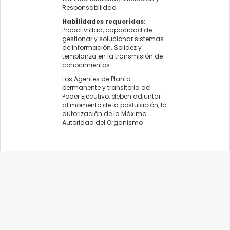
Responsabilidad
Habilidades requeridas:
Proactividad, capacidad de
gestionar y solucionar sistemas
de información. Solidez y
templanza en la transmisión de
conocimientos.
Los Agentes de Planta
permanente y transitoria del
Poder Ejecutivo, deben adjuntar
al momento de la postulación, la
autorización de la Máxima
Autoridad del Organismo
Organismo:
SECRETARIA DE ESTADO DE SEGURIDAD Y JUSTICIA
Área:
SECRETARíA DE NARCOCRIMINALIDAD