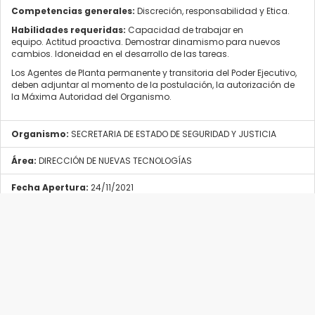
Competencias generales:
Discreción, responsabilidad y Etica.
Habilidades requeridas:
Capacidad de trabajar en
equipo. Actitud proactiva. Demostrar dinamismo para nuevos
cambios. Idoneidad en el desarrollo de las tareas.
Los Agentes de Planta permanente y transitoria del Poder Ejecutivo,
deben adjuntar al momento de la postulación, la autorización de
la Máxima Autoridad del Organismo.
Organismo:
SECRETARIA DE ESTADO DE SEGURIDAD Y JUSTICIA
Área:
DIRECCIÓN DE NUEVAS TECNOLOGÍAS
Fecha Apertura:
24/11/2021
Fecha Cierre:
03/12/2021
Provincia:
RíO NEGRO
Localidad:
VIEDMA
Tipo Convocatoria:
Cualquiera