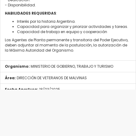
- Disponibilidad.
HABILIDADES REQUERIDAS
:
Interés por la historia Argentina.
Capacidad para organizar y priorizar actividades y tareas.
Capacidad de trabajo en equipo y cooperación
Los Agentes de Planta permanente y transitoria del Poder Ejecutivo,
deben adjuntar al momento de la postulación, la autorización de
la Máxima Autoridad del Organismo.
Organismo:
MINISTERIO DE GOBIERNO, TRABAJO Y TURISMO
Área:
DIRECCIÓN DE VETERANOS DE MALVINAS
Fecha Apertura:
18/03/2025
Fecha Cierre:
29/03/2025
Provincia:
RíO NEGRO
Localidad:
SAN CARLOS DE BARILOCHE
Tipo Convocatoria:
Agentes de la Planta Permanente