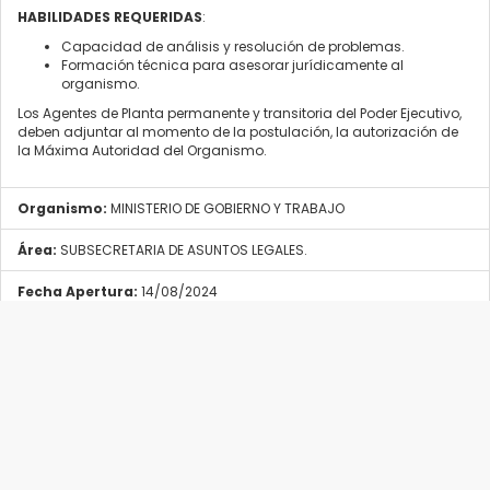
HABILIDADES REQUERIDAS
:
Capacidad de análisis y resolución de problemas.
Formación técnica para asesorar jurídicamente al
organismo.
Los Agentes de Planta permanente y transitoria del Poder Ejecutivo,
deben adjuntar al momento de la postulación, la autorización de
la Máxima Autoridad del Organismo.
Organismo:
MINISTERIO DE GOBIERNO Y TRABAJO
Área:
SUBSECRETARIA DE ASUNTOS LEGALES.
Fecha Apertura:
14/08/2024
Fecha Cierre:
12/09/2024
Provincia:
RíO NEGRO
Localidad:
VIEDMA
Tipo Convocatoria:
Agentes de la Planta Permanente