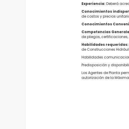
Experiencia:
Deberá acredi
Conocimientos indispe
de costos y precios unita
Conocimientos Conveni
Competencias Generale
de pliegos, certificaciones
Habilidades requeridas
de Construcciones Hidráuli
Habilidades comunicaciona
Predisposición y disponibil
Los Agentes de Planta perm
autorización de la Máxima