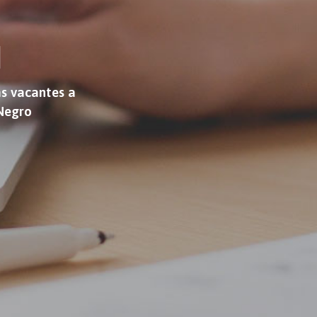
N
as vacantes a
 Negro