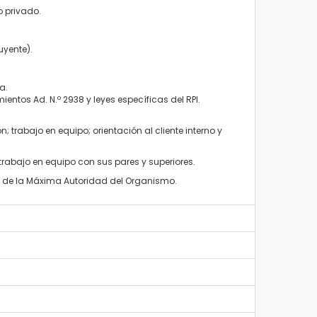
o privado.
uyente).
a.
mientos
Ad. N.º 2938 y leyes específicas del RPI.
ón;
trabajo en equipo;
orientación al cliente interno y
trabajo en equipo con sus pares y superiores
.
ón de la Máxima Autoridad del Organismo.