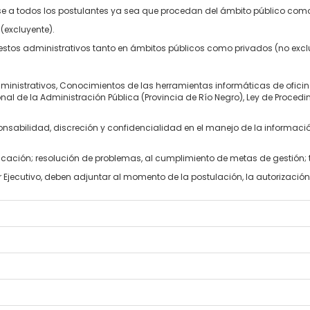
rse a todos los postulantes ya sea que procedan del ámbito público com
(excluyente)
.
estos administrativos
tanto en
ámbitos públicos como privados (no excl
ministrativos, Conocimientos de
las
herramientas informáticas de oficin
onal
de la
Administración
Pública
(P
rovincia
de
Río
Negro),
Ley
de Procedi
nsabilidad,
discreción
y confidencialidad
en
el
manejo
de la
informaci
icación; resolución de problemas, al cumplimiento de
metas de gestión;
er Ejecutivo, deben adjuntar al momento de la postulación, la autorizaci