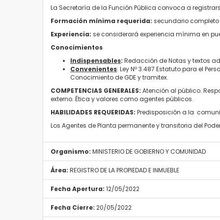
La Secretaría de la Función Pública convoca a registra
Formación mínima requerida:
s
ecundario completo 
Experiencia:
se
considerará
experiencia
mínima
en
pu
Conocimientos
Indispensables
:
Redacción de
Notas
y textos
ad
Convenientes
:
Ley
Nº
3.487 Estatuto
para
el
Pers
Conocimiento de GDE y tramitex.
COMPETENCIAS GENERALES:
A
tención al público.
Respo
externo.
Ética y valores como agentes públicos.
HABILIDADES REQUERIDAS:
Predisposición a la comun
Los Agentes de Planta permanente y transitoria del Pod
Organismo:
MINISTERIO DE GOBIERNO Y COMUNIDAD
Área:
REGISTRO DE LA PROPIEDAD E INMUEBLE
Fecha Apertura:
12/05/2022
Fecha Cierre:
20/05/2022