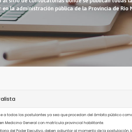
 al sitio de convocatorias donde se publican todas l
r en la administración pública de la Provincia de Río
alista
rse a todos los postulantes ya sea que procedan del ámbito público com
en Medicina General con matrícula provincial habilitante.
toria del Poder Ejecutivo, deben adjuntar al momento de la postulación,