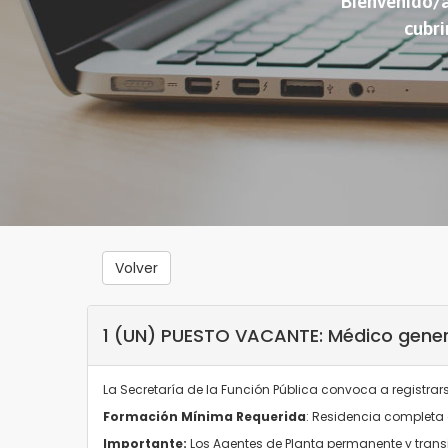
Bienvenido/a
cubri
Volver
1 (UN) PUESTO VACANTE: Médico gener
La Secretaría de la Función Pública convoca a registra
Formación Mínima Requerida
: Residencia completa 
Importante:
Los Agentes de Planta permanente y transi