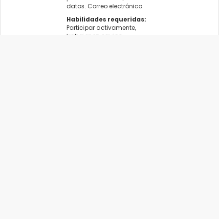
datos. Correo electrónico.
Habilidades requeridas:
Participar activamente,
trabajar en equipo,
capacidad para aprender,
solidez en la comunicación,
Compromiso con el servicio
publico, entre otros.
Los Agentes de Planta
permanente y transitoria del
Poder Ejecutivo, deben
adjuntar al momento de la
postulación, la autorización
de la Máxima Autoridad del
Organismo
Organismo:
MINISTERIO DE SALUD