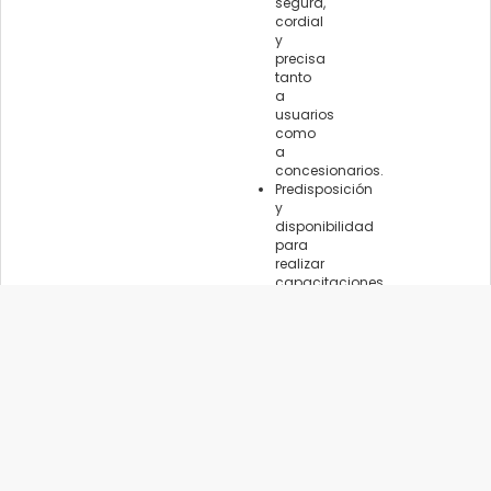
segura,
cordial
y
precisa
tanto
a
usuarios
como
a
concesionarios.
Predisposición
y
disponibilidad
para
realizar
capacitaciones
en
aras
de
avanzar
en
la
formación
personal
que
redunde
en