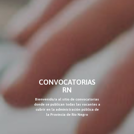
CONVOCATORIAS
RN
Bienvenido/a al sitio de convocatorias
donde se publican todas las vacantes a
cubrir en la administración pública de
la Provincia de Río Negro