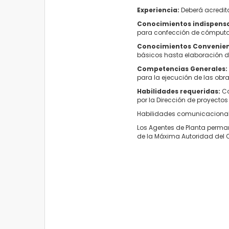
Experiencia:
Deberá acredita
Conocimientos indispens
para confección de cómputo
Conocimientos Convenien
básicos hasta elaboración de 
Competencias Generales:
para la ejecución de las obr
Habilidades requeridas:
Ca
por la Dirección de proyectos
Habilidades comunicacionale
Los Agentes de Planta permane
de la Máxima Autoridad del