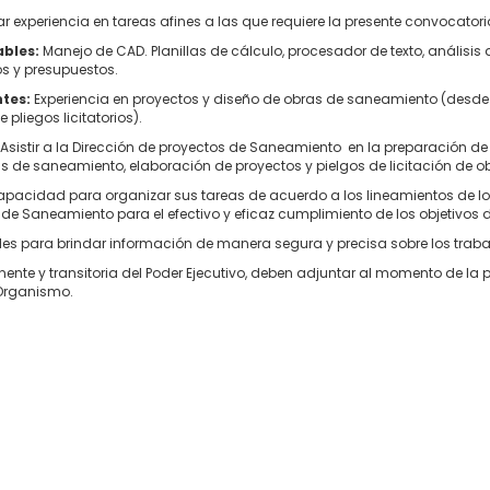
r experiencia en tareas afines a las que requiere la presente convocator
ables:
Manejo de CAD. Planillas de cálculo, procesador de texto, análisis 
s y presupuestos.
tes:
Experiencia en proyectos y diseño de obras de saneamiento (desde
pliegos licitatorios).
Asistir a la Dirección de proyectos de Saneamiento en la preparación d
as de saneamiento, elaboración de proyectos y pielgos de licitación de o
pacidad para organizar sus tareas de acuerdo a los lineamientos de l
 de Saneamiento para el efectivo y eficaz cumplimiento de los objetivos d
s para brindar información de manera segura y precisa sobre los trabaj
nte y transitoria del Poder Ejecutivo, deben adjuntar al momento de la p
 Organismo.