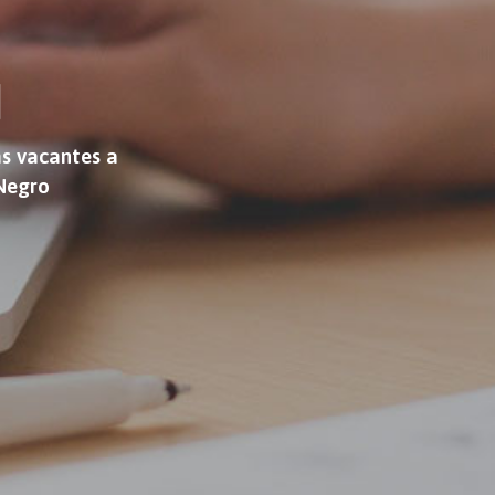
N
as vacantes a
 Negro