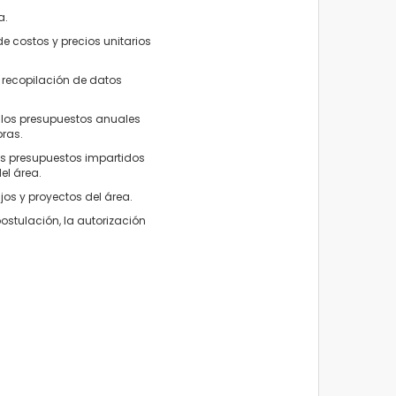
ia.
de costos y precios unitarios
 recopilación de datos
e los presupuestos anuales
bras.
os presupuestos impartidos
el área.
os y proyectos del área.
ostulación, la autorización