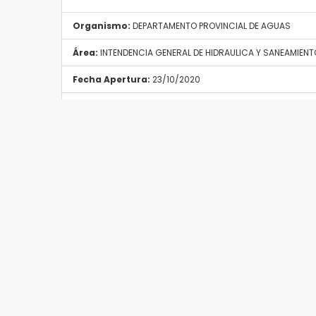
Organismo:
DEPARTAMENTO PROVINCIAL DE AGUAS
Área:
INTENDENCIA GENERAL DE HIDRAULICA Y SANEAMIENT
Fecha Apertura:
23/10/2020
Fecha Cierre:
01/11/2020
Provincia:
RíO NEGRO
Localidad:
VIEDMA
Tipo Convocatoria:
Cualquiera
Resolución
RESOLUCIONES:
219_2020.pdf