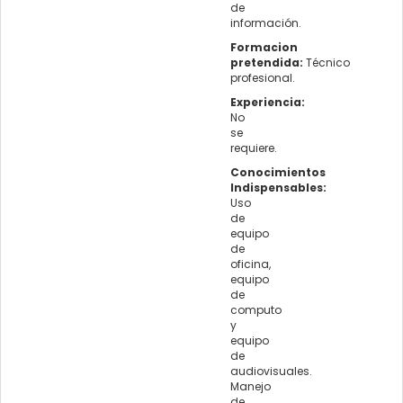
de
información.
Formacion
pretendida:
Técnico
profesional.
Experiencia:
No
se
requiere.
Conocimientos
Indispensables:
Uso
de
equipo
de
oficina,
equipo
de
computo
y
equipo
de
audiovisuales.
Manejo
de