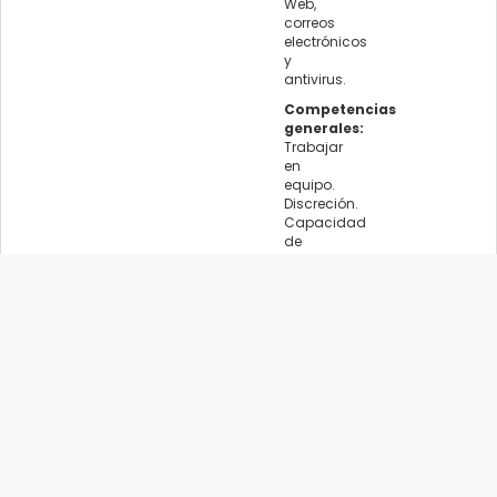
Web,
correos
electrónicos
y
antivirus.
Competencias
generales:
Trabajar
en
equipo.
Discreción.
Capacidad
de
comunicación
oral
y
escrita.
Compromiso
con
la
organización.
Habilidades
requeridas:
Conocimiento
en
redes.