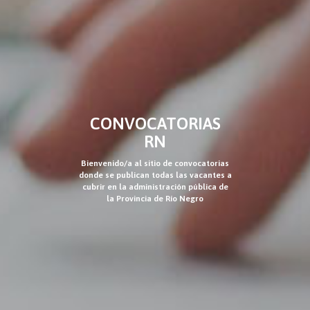
CONVOCATORIAS
RN
Bienvenido/a al sitio de convocatorias
donde se publican todas las vacantes a
cubrir en la administración pública de
la Provincia de Río Negro