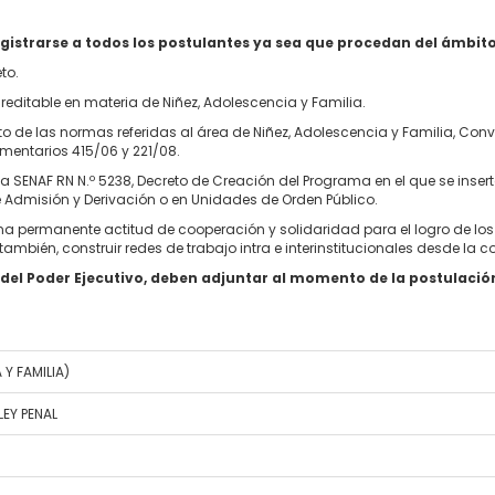
egistrarse a todos los postulantes ya sea que procedan del ámbit
to.
editable en materia de Niñez, Adolescencia y Familia.
 de las normas referidas al área de Niñez, Adolescencia y Familia, Conve
amentarios 415/06 y 221/08.
a SENAF RN N.º 5238, Decreto de Creación del Programa en el que se insert
 Admisión y Derivación o en Unidades de Orden Público.
a permanente actitud de cooperación y solidaridad para el logro de los 
bién, construir redes de trabajo intra e interinstitucionales desde la c
del Poder Ejecutivo, deben adjuntar al momento de la postulación
Y FAMILIA)
EY PENAL