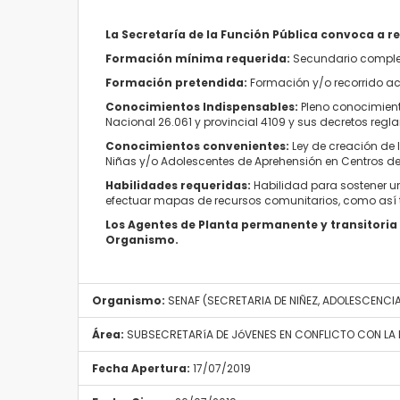
La Secretaría de la Función Pública convoca a r
Formación mínima requerida:
Secundario comple
Formación pretendida:
Formación y/o recorrido acr
Conocimientos Indispensables:
Pleno conocimiento
Nacional 26.061 y provincial 4109 y sus decretos regl
Conocimientos convenientes:
Ley de creación de l
Niñas y/o Adolescentes de Aprehensión en Centros de
Habilidades requeridas:
Habilidad para sostener un
efectuar mapas de recursos comunitarios, como así tam
Los Agentes de Planta permanente y transitoria 
Organismo.
Organismo:
SENAF (SECRETARIA DE NIÑEZ, ADOLESCENCIA 
Área:
SUBSECRETARíA DE JóVENES EN CONFLICTO CON LA L
Fecha Apertura:
17/07/2019