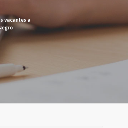
N
as vacantes a
 Negro