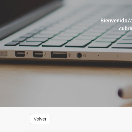
Bienvenido/a
cubri
Volver