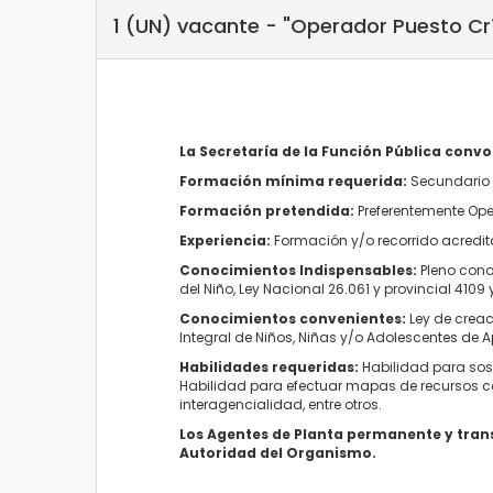
1 (UN) vacante - "Operador Puesto Cr
La Secretaría de la Función Pública conv
Formación mínima requerida:
Secundario 
Formación pretendida:
Preferentemente Ope
Experiencia:
Formación y/o recorrido acredit
Conocimientos Indispensables:
Pleno cono
del Niño, Ley Nacional 26.061 y provincial 4109
Conocimientos convenientes:
Ley de creac
Integral de Niños, Niñas y/o Adolescentes de 
Habilidades requeridas:
Habilidad para sost
Habilidad para efectuar mapas de recursos com
interagencialidad, entre otros.
Los Agentes de Planta permanente y trans
Autoridad del Organismo.