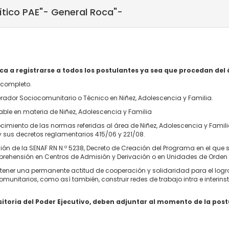
ítico PAE"- General Roca"-
oca a registrarse a todos los postulantes ya sea que procedan de
completo.
rador Sociocomunitario o Técnico en Niñez, Adolescencia y Familia.
able en materia de Niñez, Adolescencia y Familia
cimiento de las normas referidas al área de Niñez, Adolescencia y Famil
 y sus decretos reglamentarios 415/06 y 221/08.
ión de la SENAF RN N.º 5238, Decreto de Creación del Programa en el que s
Aprehensión en Centros de Admisión y Derivación o en Unidades de Orden 
ener una permanente actitud de cooperación y solidaridad para el logro 
unitarios, como así también, construir redes de trabajo intra e interins
itoria del Poder Ejecutivo, deben adjuntar al momento de la post