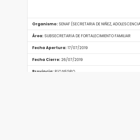
Organismo:
SENAF (SECRETARIA DE NIÑEZ, ADOLESCENCIA 
Área:
SUBSECRETARíA DE FORTALECIMIENTO FAMILIAR
Fecha Apertura:
17/07/2019
Fecha Cierre:
26/07/2019
Provincia:
RíO NEGRO
Localidad:
GENERAL ROCA
Tipo Convocatoria:
Cualquiera
Resolución
Altec S.E.
2018