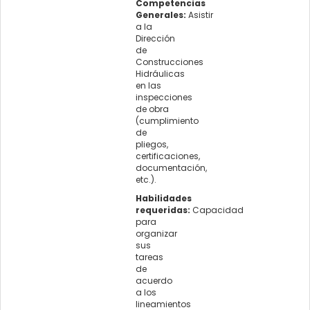
Competencias
Generales:
Asistir
a la
Dirección
de
Construcciones
Hidráulicas
en las
inspecciones
de obra
(cumplimiento
de
pliegos,
certificaciones,
documentación,
etc.).
Habilidades
requeridas:
Capacidad
para
organizar
sus
tareas
de
acuerdo
a los
lineamientos