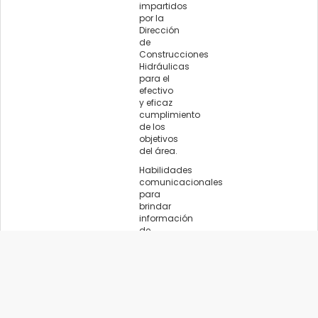
impartidos
por la
Dirección
de
Construcciones
Hidráulicas
para el
efectivo
y eficaz
cumplimiento
de los
objetivos
del área.
Habilidades
comunicacionales
para
brindar
información
de
manera
segura y
precisa
sobre los
trabajos
y
proyectos