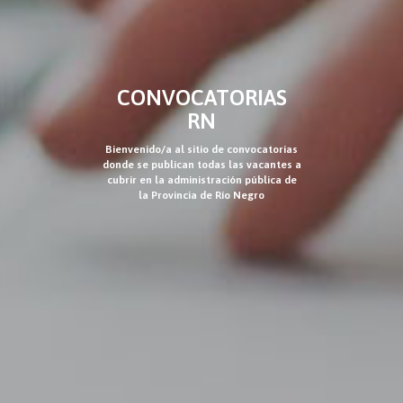
CONVOCATORIAS
RN
Bienvenido/a al sitio de convocatorias
donde se publican todas las vacantes a
cubrir en la administración pública de
la Provincia de Río Negro