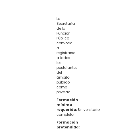
La
Secretaría
de la
Función
Pública
convoca
a
registrarse
a todos
los
postulantes
del
ámbito
público
como
privado.
Formación
mínima
requerida:
Universitario
completo.
Formación
pretendida: