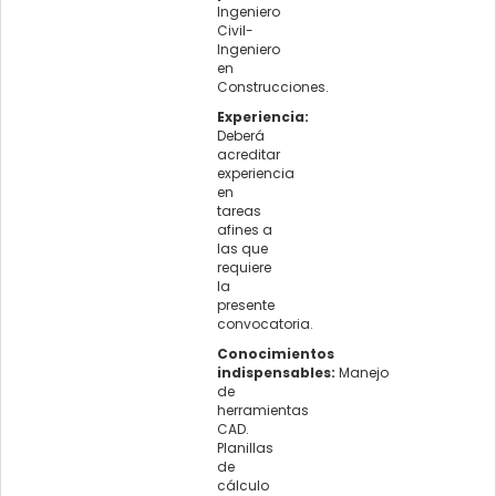
Ingeniero
Civil-
Ingeniero
en
Construcciones.
Experiencia:
Deberá
acreditar
experiencia
en
tareas
afines a
las que
requiere
la
presente
convocatoria.
Conocimientos
indispensables:
Manejo
de
herramientas
CAD.
Planillas
de
cálculo