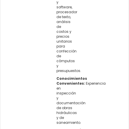
y
software,
procesador
de texto,
análisis
de
costos y
precios
unitarios
para
confección
de
cómputos
y
presupuestos.
Conocimientos
Convenientes:
Experiencia
en
inspección
y
documentación
de obras
hidráulicas
y de
saneamiento.