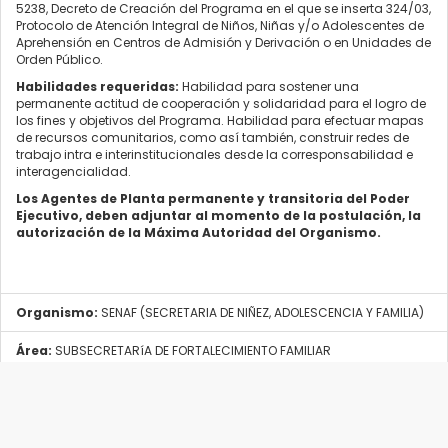
5238, Decreto de Creación del Programa en el que se inserta 324/03,
Protocolo de Atención Integral de Niños, Niñas y/o Adolescentes de
Aprehensión en Centros de Admisión y Derivación o en Unidades de
Orden Público.
Habilidades requeridas:
Habilidad para sostener una
permanente actitud de cooperación y solidaridad para el logro de
los fines y objetivos del Programa. Habilidad para efectuar mapas
de recursos comunitarios, como así también, construir redes de
trabajo intra e interinstitucionales desde la corresponsabilidad e
interagencialidad.
Los Agentes de Planta permanente y transitoria del Poder
Ejecutivo, deben adjuntar al momento de la postulación, la
autorización de la Máxima Autoridad del Organismo.
Organismo:
SENAF (SECRETARIA DE NIÑEZ, ADOLESCENCIA Y FAMILIA)
Área:
SUBSECRETARíA DE FORTALECIMIENTO FAMILIAR
Fecha Apertura:
18/06/2019
Fecha Cierre:
27/06/2019