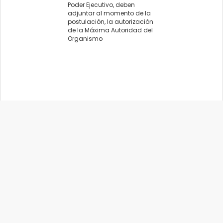
Poder Ejecutivo, deben
adjuntar al momento de la
postulación, la autorización
de la Máxima Autoridad del
Organismo
Organismo:
MINISTERIO DE ECONOMIA
Área:
AGENCIA DE COMERCIO INTERIOR Y EXTERIOR- RIO NEGRO
EXPORTA
Fecha Apertura:
05/02/2020
Fecha Cierre:
09/02/2020
Provincia:
RíO NEGRO