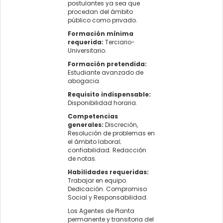
postulantes ya sea que
procedan del ámbito
público como privado.
Formación mínima
requerida:
Terciario-
Universitario.
Formación pretendida:
Estudiante avanzado de
abogacia.
Requisito indispensable:
Disponibilidad horaria.
Competencias
generales:
Discreción,
Resolución de problemas en
el ámbito laboral;
confiabilidad. Redacción
de notas.
Habilidades
requeridas:
Trabajar en equipo.
Dedicación. Compromiso
Social y Responsabilidad.
Los Agentes de Planta
permanente y transitoria del