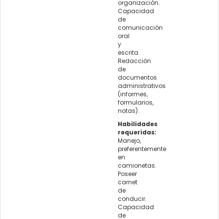
organización.
Capacidad
de
comunicación
oral
y
escrita.
Redacción
de
documentos
administrativos
(informes,
formularios,
notas).
Habilidades
requeridas:
Manejo,
preferentemente
en
camionetas.
Poseer
carnet
de
conducir.
Capacidad
de