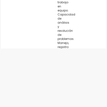
trabajo
en
equipo.
Capacidad
de
análisis
y
resolución
de
problemas.
Manejo,
registro
y
organización
de
la
documentación
obtenida
en
el
área.
Capacidad
para
organizar
actividades
y