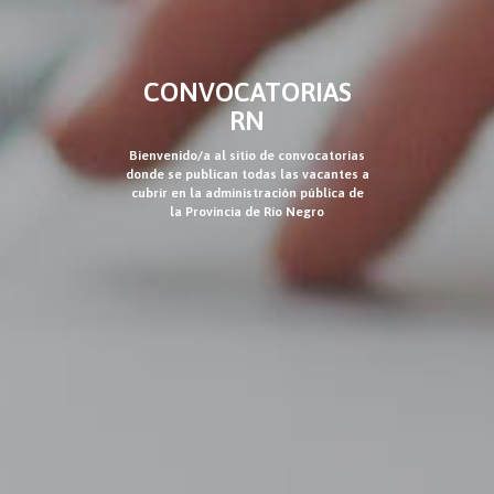
CONVOCATORIAS
RN
Bienvenido/a al sitio de convocatorias
donde se publican todas las vacantes a
cubrir en la administración pública de
la Provincia de Río Negro