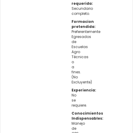
requerida:
Secundario
completo.
Formacion
pretendida:
Preferentemente
Egresados
de
Escuelas
Agro
Técnicas
o
a
fines.
(No
Excluyente)
Experiencia:
No
se
requiere.
Conocimientos
Indispensables:
Manejo
de