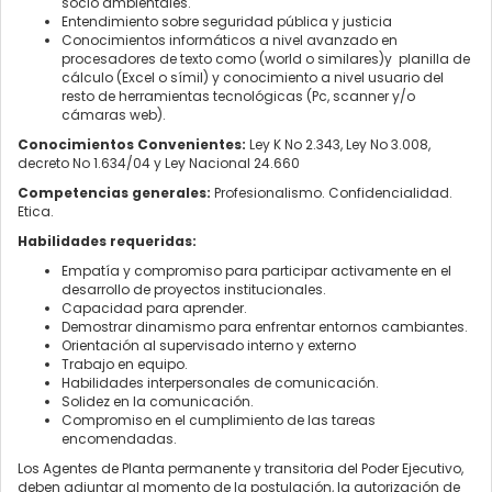
socio ambientales.
Entendimiento sobre seguridad pública y justicia
Conocimientos informáticos a nivel avanzado en
procesadores de texto como (world o similares)y planilla de
cálculo (Excel o símil) y conocimiento a nivel usuario del
resto de herramientas tecnológicas (Pc, scanner y/o
cámaras web).
Conocimientos Convenientes:
Ley K No 2.343, Ley No 3.008,
decreto No 1.634/04 y Ley Nacional 24.660
Competencias generales:
Profesionalismo. Confidencialidad.
Etica.
Habilidades requeridas:
Empatía y compromiso para participar activamente en el
desarrollo de proyectos institucionales.
Capacidad para aprender.
Demostrar dinamismo para enfrentar entornos cambiantes.
Orientación al supervisado interno y externo
Trabajo en equipo.
Habilidades interpersonales de comunicación.
Solidez en la comunicación.
Compromiso en el cumplimiento de las tareas
encomendadas.
Los Agentes de Planta permanente y transitoria del Poder Ejecutivo,
deben adjuntar al momento de la postulación, la autorización de