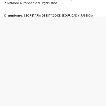
la Máxima Autoridad del Organismo.
Organismo:
SECRETARIA DE ESTADO DE SEGURIDAD Y JUSTICIA
Área:
UNIDAD ORGANIZATIVA DEL INSTITUTO DE ASISTENCIA DE PRESOS
Y LIBERADOS (I.A.P.L)
Fecha Apertura:
01/11/2021
Fecha Cierre:
07/11/2021
Provincia:
RíO NEGRO
Localidad:
CATRIEL
Tipo Convocatoria:
Cualquiera
Resolución
Altec S.E.
2018