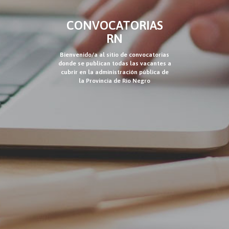
CONVOCATORIAS
RN
Bienvenido/a al sitio de convocatorias
donde se publican todas las vacantes a
cubrir en la administración pública de
la Provincia de Río Negro