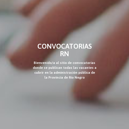
CONVOCATORIAS
RN
Bienvenido/a al sitio de convocatorias
donde se publican todas las vacantes a
cubrir en la administración pública de
la Provincia de Río Negro