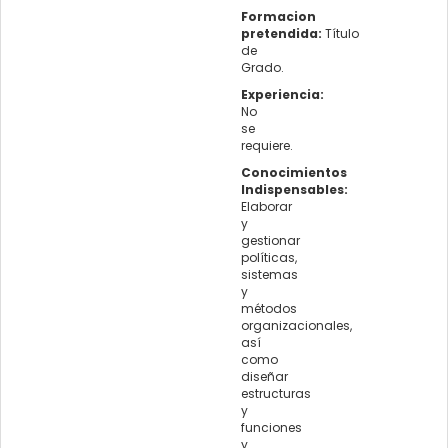
Formacion
pretendida:
Título
de
Grado.
Experiencia:
No
se
requiere.
Conocimientos
Indispensables:
Elaborar
y
gestionar
políticas,
sistemas
y
métodos
organizacionales,
así
como
diseñar
estructuras
y
funciones
y