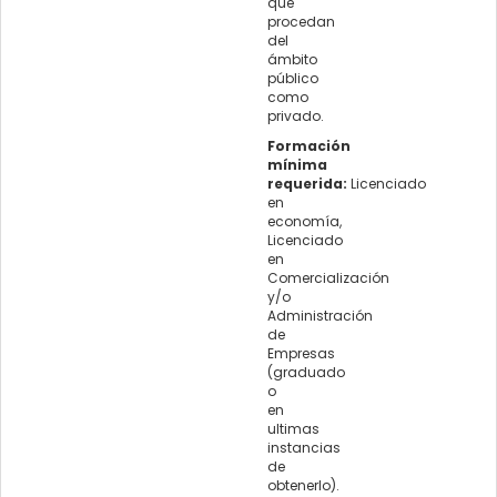
que
procedan
del
ámbito
público
como
privado.
Formación
mínima
requerida:
Licenciado
en
economía,
Licenciado
en
Comercialización
y/o
Administración
de
Empresas
(graduado
o
en
ultimas
instancias
de
obtenerlo).